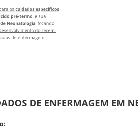
 para os
cuidados específicos
cido pré-termo
, e sua
 de Neonatologia
, focando-
desenvolvimento do recém-
idados de enfermagem
IDADOS DE ENFERMAGEM EM 
o: