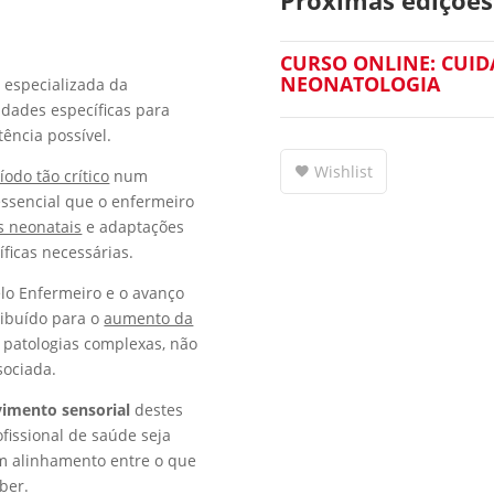
CURSO ONLINE: CUI
NEONATOLOGIA
 especializada da
dades específicas para
ência possível.
Wishlist
íodo tão crítico
num
ssencial que o enfermeiro
s neonatais
e adaptações
íficas necessárias.
elo Enfermeiro e o avanço
ribuído para o
aumento da
patologias complexas, não
sociada.
imento sensorial
destes
ofissional de saúde seja
 alinhamento entre o que
ber.