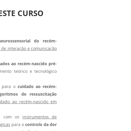
ESTE CURSO
eurossensorial do recém-
s de interação e comunicação
dados ao recém-nascido pré-
ento teórico e tecnológico
s para o
cuidado ao recém-
lgoritmos de ressuscitação
idado ao recém-nascido em
dos com os
instrumentos de
ógicas
para o
controlo da dor