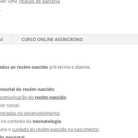
olver uma
relação de parceria
.
ui
CURSO ONLINE ASSÍNCRONO
ados ao recém-nascido
pré-termo e doente.
nsorial do recém-nascido
;
e comunicação do
recém-nascido
;
r social;
entrados no desenvolvimento
;
no contexto da
neonatologia
;
para o
cuidado ao recém-nascido no nascimento
;
ção neonatal
;