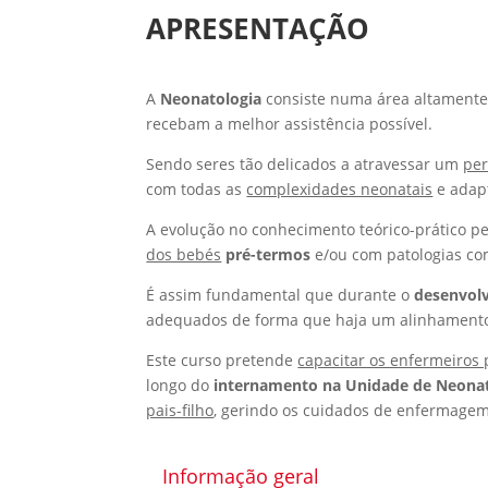
APRESENTAÇÃO
A
Neonatologia
consiste numa área altamente 
recebam a melhor assistência possível.
Sendo seres tão delicados a atravessar um
per
com todas as
complexidades neonatais
e adapt
A evolução no conhecimento teórico-prático p
dos bebés
pré-termos
e/ou com patologias com
É assim fundamental que durante o
desenvolv
adequados de forma que haja um alinhamento 
Este curso pretende
capacitar os enfermeiros
longo do
internamento na Unidade de Neonat
pais-filho
, gerindo os cuidados de enfermagem
Informação geral