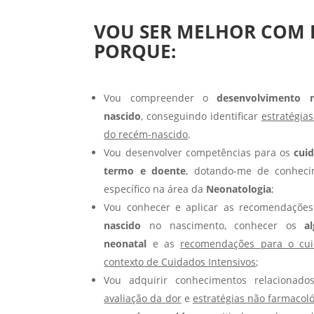
VOU SER MELHOR COM 
PORQUE:
Vou compreender o
desenvolvimento n
nascido
, conseguindo identificar
estratégia
do recém-nascido
.
Vou desenvolver competências para os
cui
termo e doente
, dotando-me de conhecim
específico na área da
Neonatologia
;
Vou conhecer e aplicar as recomendaçõe
nascido
no nascimento, conhecer os
a
neonatal
e as
recomendações para o cu
contexto de Cuidados Intensivos
;
Vou adquirir conhecimentos relaciona
avaliação da dor
e
estratégias não farmacol