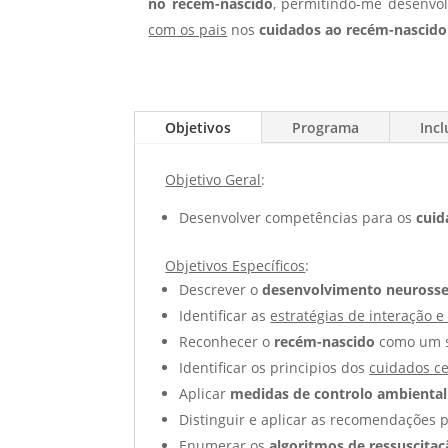
no recém-nascido
, permitindo-me desenv
com os pais
nos
cuidados ao recém-nascido
Objetivos
Programa
Incl
Objetivo Geral
:
Desenvolver competências para os
cuid
Objetivos Específicos
:
Descrever o
desenvolvimento neurosse
Identificar as
estratégias de interação 
Reconhecer o
recém-nascido
como um se
Identificar os principios dos
cuidados c
Aplicar
medidas de controlo ambiental
Distinguir e aplicar as recomendações 
Enumerar os
algoritmos de ressuscita