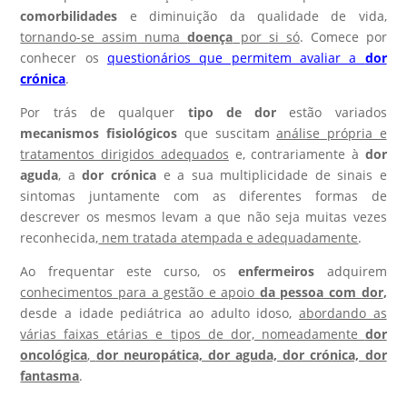
comorbilidades
e diminuição da qualidade de vida,
tornando-se assim numa
doença
por si só
. Comece por
conhecer os
questionários que permitem avaliar a
dor
crónica
.
Por trás de qualquer
tipo de dor
estão variados
mecanismos fisiológicos
que suscitam
análise própria e
tratamentos dirigidos adequados
e, contrariamente à
dor
aguda
, a
dor crónica
e a sua multiplicidade de sinais e
sintomas juntamente com as diferentes formas de
descrever os mesmos levam a que não seja muitas vezes
reconhecida,
nem tratada atempada e adequadamente
.
Ao frequentar este curso, os
enfermeiros
adquirem
conhecimentos para a gestão e apoio
da pessoa com dor
,
desde a idade pediátrica ao adulto idoso,
abordando as
várias faixas etárias e tipos de dor, nomeadamente
dor
oncológica
,
dor neuropática, dor aguda, dor crónica, dor
fantasma
.