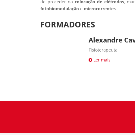
de proceder na
colocação de elétrodos
, ma
fotobiomodulação
e
microcorrentes
.
FORMADORES
Alexandre Cav
Fisioterapeuta
Ler mais