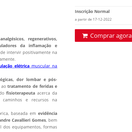
Inscrição Normal
a partir de 17-12-2022
Comprar agora
analgésicos, regenerativos,
duladores da inflamação e
e intervir positivamente na
camente.
ulação elétrica
muscular na
lógicas, dor lombar e pós-
, ao
tratamento de feridas e
 do
fisioterapeuta
acerca da
 caminhos e recursos na
órica, baseada em
evidência
andre Cavallieri Gomes
, bem
al dos equipamentos, formas