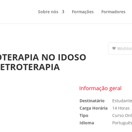
Sobre nós
Formações
Formadores
Wishlis
OTERAPIA NO IDOSO
LETROTERAPIA
Informação geral
Destinatário
Estudante 
Carga Horária
14 Horas
Tipo
Curso Onl
Idioma
Portuguê