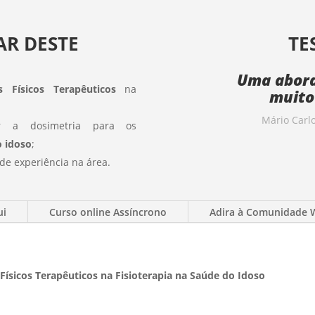
AR DESTE
TE
Uma abor
s Físicos Terapêuticos
na
muito 
Mário Carlo
r a dosimetria para os
o idoso
;
de experiência na área.
ui
Curso online Assíncrono
Adira à Comunidade
Físicos Terapêuticos na Fisioterapia na Saúde do Idoso