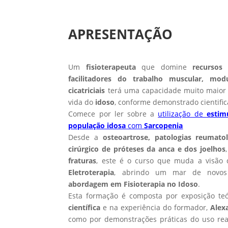
APRESENTAÇÃO
Um
fisioterapeuta
que domine
recursos 
facilitadores do trabalho muscular, mo
cicatriciais
terá uma capacidade muito maior d
vida do
idoso
, conforme demonstrado cientifi
Comece por ler sobre a
utilização de
estim
população idosa
com
Sarcopenia
Desde a
osteoartrose, patologias reumato
cirúrgico de próteses da anca e dos joelhos
fraturas
, este é o curso que muda a visão
Eletroterapia
, abrindo um mar de novos
abordagem em Fisioterapia no Idoso
.
Esta formação é composta por exposição te
científica
e na experiência do formador,
Alex
como por demonstrações práticas do uso re