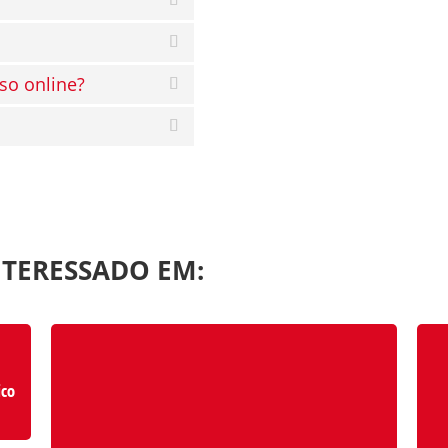
so online?
NTERESSADO EM:
ico