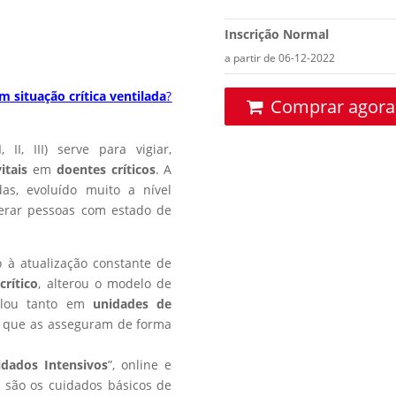
Inscrição Normal
a partir de 06-12-2022
m situação crítica ventilada
?
Comprar agora
, II, III) serve para vigiar,
itais
em
doentes críticos
. A
as, evoluído muito a nível
perar pessoas com estado de
o à atualização constante de
crítico
, alterou o modelo de
falou tanto em
unidades de
is que as asseguram de forma
dados Intensivos
”, online e
 são os cuidados básicos de