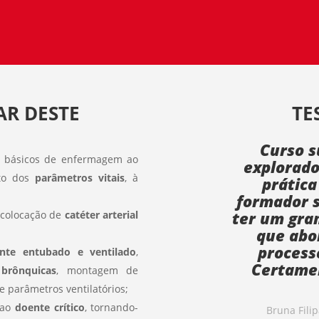
AR DESTE
TE
Curso s
s básicos de enfermagem ao
explorado
sto dos
parâmetros vitais
, à
prática
formador 
ter um gra
colocação de
catéter arterial
que abor
process
nte entubado e ventilado
,
Certame
 brônquicas
, montagem de
e parâmetros ventilatórios;
 ao
doente crítico
, tornando-
Bruna Fili