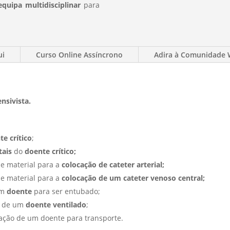
equipa multidisciplinar
para
ui
Curso Online Assíncrono
Adira à Comunidade
nsivista.
te crítico
;
tais
do
doente crítico;
e material para a
colocação de cateter arterial;
e material para a
colocação de um cateter venoso central;
um
doente
para ser entubado;
o de um
doente ventilado
;
ação de um doente para transporte.