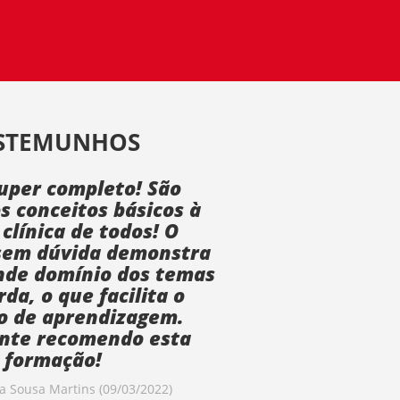
STEMUNHOS
uper completo! São
s conceitos básicos à
 clínica de todos! O
sem dúvida demonstra
nde domínio dos temas
da, o que facilita o
o de aprendizagem.
nte recomendo esta
formação!
pa Sousa Martins (09/03/2022)