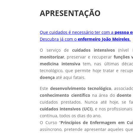
APRESENTAÇÃO
Que cuidados é necessário ter com a
pessoa e
Descubra já com o
enfermeiro João Meireles
.
O serviço de
cuidados intensivos
(nível I
monitorizar
, preservar e recuperar
funções v
medicina intensiva
tem, nas últimas décad
tecnológico, que permite hoje tratar e recu
doença
até aqui fatais.
Este
desenvolvimento tecnológico
, associad
conhecimento científico
na área do
doente 
cuidados prestados. Nunca até hoje, se 
cuidados intensivos (UCI)
, e nos profissiona
contínua, todos os dias do ano.
O Curso “
Princípios de Enfermagem em Cui
assíncrono, pretende apresentar aqueles que