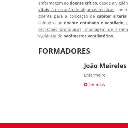
enfermagem ao
doente crítico
, desde a
vigilâ
vitais
, à execução de algumas técnicas
, como
doente para a colocação de
catéter arteria
cuidados ao
doente entubado e ventilado
,
secreções brônquicas, montagem de sistem
vigilância de
parâmetros ventilatórios
.
FORMADORES
João Meireles
Enfermeiro
Ler mais