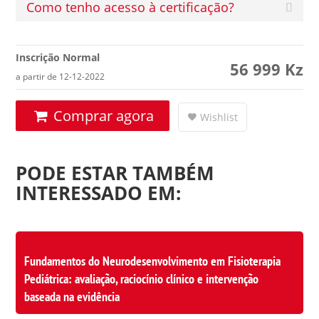
Como tenho acesso à certificação?
Inscrição Normal
56 999
Kz
a partir de 12-12-2022
Comprar agora
Wishlist
PODE ESTAR TAMBÉM
INTERESSADO EM:
Fundamentos do Neurodesenvolvimento em Fisioterapia
Pediátrica: avaliação, raciocínio clínico e intervenção
baseada na evidência