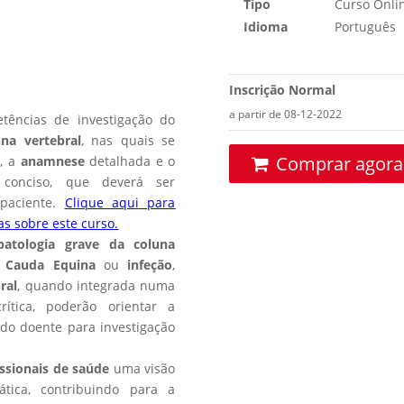
Tipo
Curso Onli
Idioma
Português
Inscrição Normal
a partir de 08-12-2022
ências de investigação do
una vertebral
, nas quais se
Comprar agora
a
, a
anamnese
detalhada e o
conciso, que deverá ser
 paciente.
Clique aqui para
s sobre este curso.
atologia grave da coluna
 Cauda Equina
ou
infeção
,
ral
, quando integrada numa
rítica, poderão orientar a
do doente para investigação
issionais de saúde
uma visão
tica, contribuindo para a