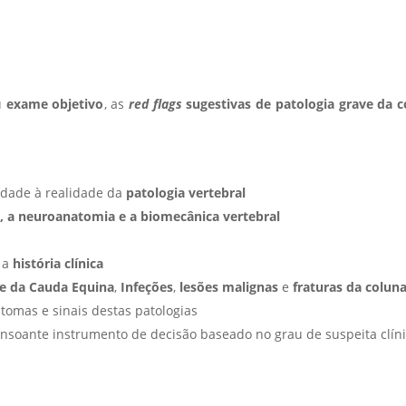
u
exame objetivo
, as
red flags
sugestivas de patologia grave da c
lidade à realidade da
patologia vertebral
, a neuroanatomia e a biomecânica vertebral
 a
história clínica
e da Cauda Equina
,
Infeções
,
lesões malignas
e
fraturas da coluna
ntomas e sinais destas patologias
consoante instrumento de decisão baseado no grau de suspeita clín