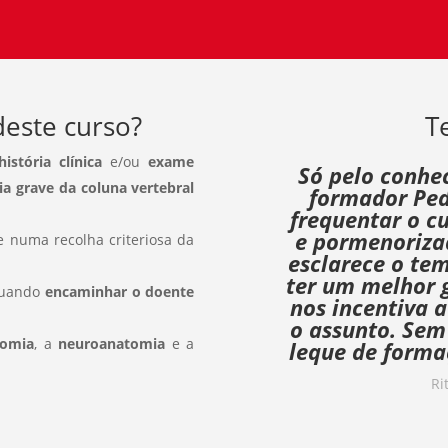
este curso?
T
istória clínica
e/ou
exame
Só pelo conhe
ia grave da coluna vertebral
formador Ped
frequentar o cu
e pormenoriza
 numa recolha criteriosa da
esclarece o tem
ter um melhor 
quando
encaminhar o doente
nos incentiva 
o assunto. Sem
tomia
, a
neuroanatomia
e a
leque de forma
Ri