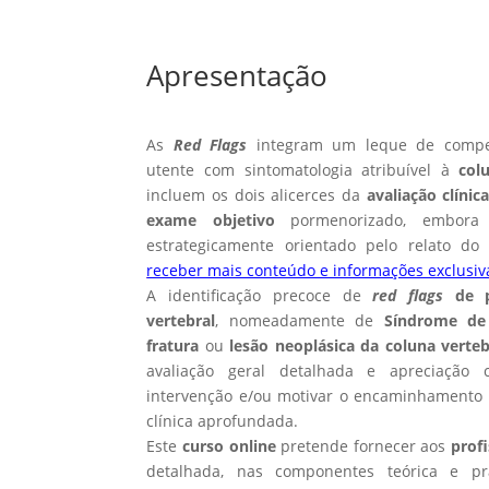
Apresentação
As
Red Flags
integram um leque de compet
utente com sintomatologia atribuível à
col
incluem os dois alicerces da
avaliação clínic
exame objetivo
pormenorizado, embora 
estrategicamente orientado pelo relato do
receber mais conteúdo e informações exclusiva
A identificação precoce de
red flags
de p
vertebral
, nomeadamente de
Síndrome de
fratura
ou
lesão neoplásica da coluna verteb
avaliação geral detalhada e apreciação c
intervenção e/ou motivar o encaminhamento 
clínica aprofundada.
Este
curso online
pretende fornecer aos
prof
detalhada, nas componentes teórica e prá