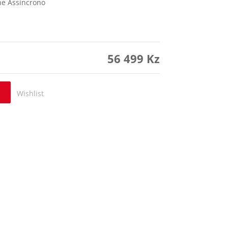
ne Assíncrono
56 499
Kz
Wishlist