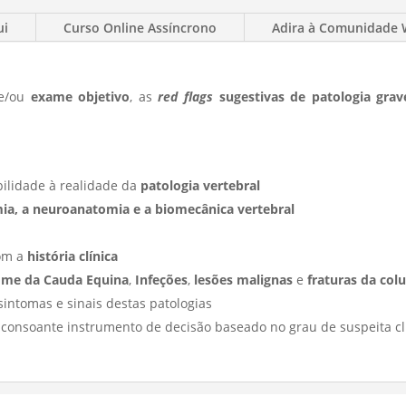
ui
Curso Online Assíncrono
Adira à Comunidade
e/ou
exame objetivo
, as
red flags
sugestivas de patologia grav
bilidade à realidade da
patologia vertebral
ia, a neuroanatomia e a biomecânica vertebral
om a
história clínica
ome da Cauda Equina
,
Infeções
,
lesões malignas
e
fraturas da col
sintomas e sinais destas patologias
e consoante instrumento de decisão baseado no grau de suspeita cl