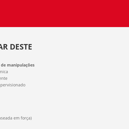
AR DESTE
 de manipulações
ínica
ente
upervisionado
aseada em força)