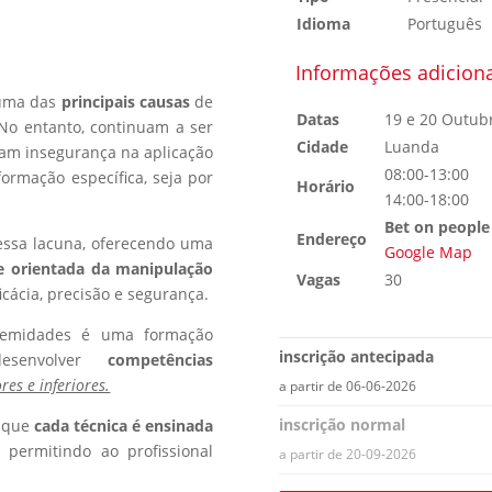
Idioma
Português
Informações adiciona
uma das
principais causas
de
Datas
19 e 20 Outub
 No entanto, continuam a ser
Cidade
Luanda
am insegurança na aplicação
08:00-13:00
formação específica, seja por
Horário
14:00-18:00
Bet on people
Endereço
 essa lacuna, oferecendo uma
Google Map
te orientada da manipulação
Vagas
30
icácia, precisão e segurança.
tremidades é uma formação
inscrição antecipada
desenvolver
competências
es e inferiores.
a partir de 06-06-2026
inscrição normal
m que
cada técnica é ensinada
 permitindo ao profissional
a partir de 20-09-2026