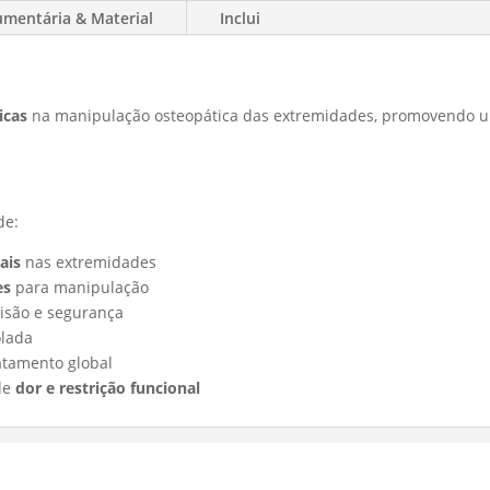
umentária & Material
Inclui
icas
na manipulação osteopática das extremidades, promovendo um
de:
ais
nas extremidades
es
para manipulação
cisão e segurança
olada
atamento global
 de
dor e restrição funcional