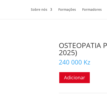
Sobre nós
Formações
Formadores
OSTEOPATIA P
2025)
240 000
Kz
Quantidade
Adicionar
de
OSTEOPATIA
PEDIÁTRICA
(JUNHO
2025)