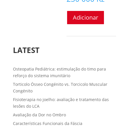
Quantidade
Adicionar
de
TERAPIA
MANUAL
-
MANIPULAÇÃO
LATEST
VISCERAL
(OUTUBRO
2026)
Osteopatia Pediátrica: estimulação do timo para
reforço do sistema imunitário
Torticolo Ósseo Congénito vs. Torcicolo Muscular
Congénito
Fisioterapia no joelho: avaliação e tratamento das
lesões do LCA
Avaliação da Dor no Ombro
Características Funcionais da Fáscia